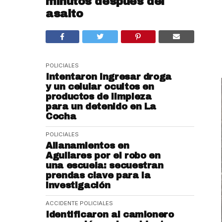
minutos después del
asalto
POLICIALES
Intentaron ingresar droga
y un celular ocultos en
productos de limpieza
para un detenido en La
Cocha
POLICIALES
Allanamientos en
Aguilares por el robo en
una escuela: secuestran
prendas clave para la
investigación
ACCIDENTE
POLICIALES
Identificaron al camionero