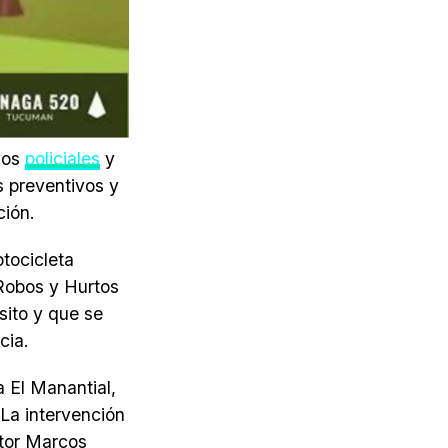
ivos
policiales
y
s preventivos y
ción.
otocicleta
Robos y Hurtos
ito y que se
cia.
a El Manantial,
 La intervención
ctor Marcos