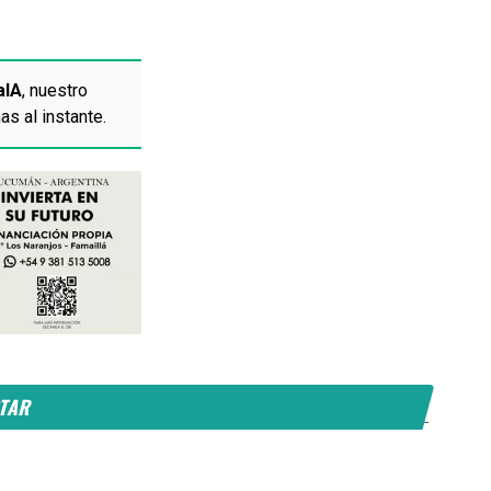
aIA
, nuestro
as al instante.
STAR