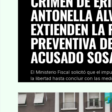
CRIMEN DE ÉR
ANTONELLA ÁL
EXTIENDEN LA 
PREVENTIVA D
ACUSADO SOS
El Ministerio Fiscal solicitó que el im
la libertad hasta concluir con las medi
restantes. El...