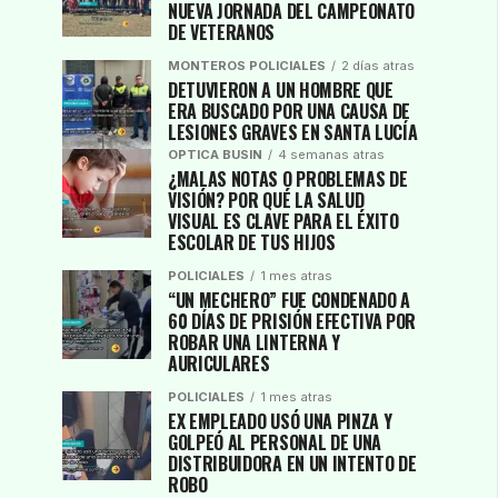
NUEVA JORNADA DEL CAMPEONATO
DE VETERANOS
MONTEROS POLICIALES
2 días atras
DETUVIERON A UN HOMBRE QUE
ERA BUSCADO POR UNA CAUSA DE
LESIONES GRAVES EN SANTA LUCÍA
OPTICA BUSIN
4 semanas atras
¿MALAS NOTAS O PROBLEMAS DE
VISIÓN? POR QUÉ LA SALUD
VISUAL ES CLAVE PARA EL ÉXITO
ESCOLAR DE TUS HIJOS
POLICIALES
1 mes atras
“UN MECHERO” FUE CONDENADO A
60 DÍAS DE PRISIÓN EFECTIVA POR
ROBAR UNA LINTERNA Y
AURICULARES
POLICIALES
1 mes atras
EX EMPLEADO USÓ UNA PINZA Y
GOLPEÓ AL PERSONAL DE UNA
DISTRIBUIDORA EN UN INTENTO DE
ROBO