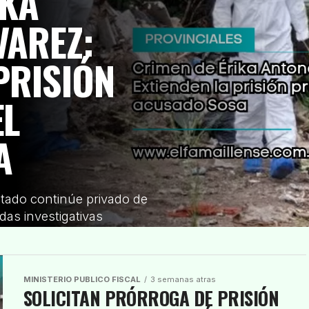
IKA
VAREZ:
PRISIÓN
EL
A
putado continúe privado de
das investigativas
MINISTERIO PUBLICO FISCAL
3 semanas atras
SOLICITAN PRÓRROGA DE PRISIÓN