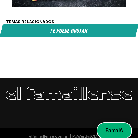
TEMAS RELACIONADOS:
TE PUEDE GUSTAR
FamaIA
elfamaillense.com.ar | PoWerByJCMI&FOS