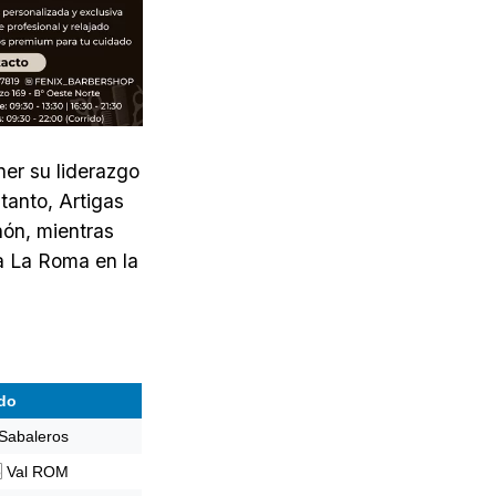
er su liderazgo
tanto, Artigas
hón, mientras
ra La Roma en la
ido
Sabaleros
🆚 Val ROM