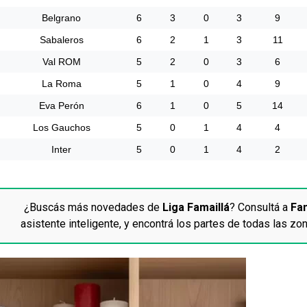
Belgrano
6
3
0
3
9
Sabaleros
6
2
1
3
11
Val ROM
5
2
0
3
6
La Roma
5
1
0
4
9
Eva Perón
6
1
0
5
14
Los Gauchos
5
0
1
4
4
Inter
5
0
1
4
2
¿Buscás más novedades de
Liga Famaillá
? Consultá a
Fa
asistente inteligente, y encontrá los partes de todas las zon