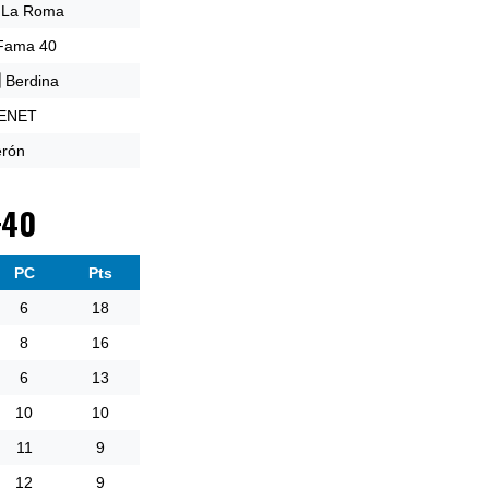
 La Roma
 Fama 40
 Berdina
 ENET
erón
+40
PC
Pts
6
18
8
16
6
13
10
10
11
9
12
9