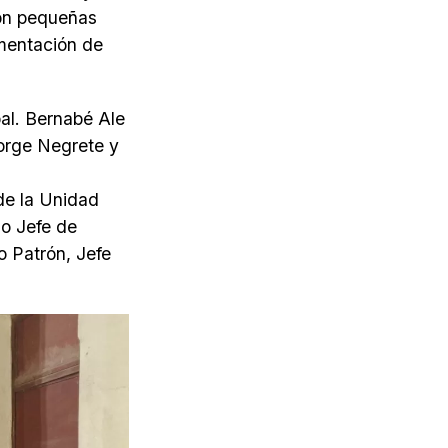
ron pequeñas
mentación de
pal. Bernabé Ale
Jorge Negrete y
 de la Unidad
do Jefe de
o Patrón, Jefe