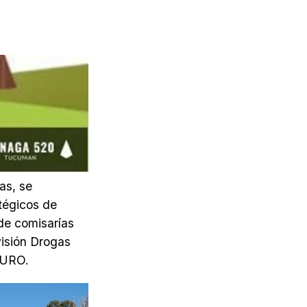
as, se
atégicos de
 de comisarías
visión Drogas
 URO.