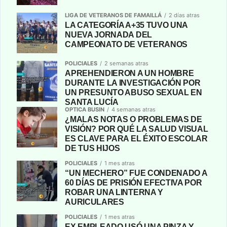
LIGA DE VETERANOS DE FAMAILLÁ
2 días atras
LA CATEGORÍA A+35 TUVO UNA
NUEVA JORNADA DEL
CAMPEONATO DE VETERANOS
POLICIALES
2 semanas atras
APREHENDIERON A UN HOMBRE
DURANTE LA INVESTIGACIÓN POR
UN PRESUNTO ABUSO SEXUAL EN
SANTA LUCÍA
OPTICA BUSIN
4 semanas atras
¿MALAS NOTAS O PROBLEMAS DE
VISIÓN? POR QUÉ LA SALUD VISUAL
ES CLAVE PARA EL ÉXITO ESCOLAR
DE TUS HIJOS
POLICIALES
1 mes atras
“UN MECHERO” FUE CONDENADO A
60 DÍAS DE PRISIÓN EFECTIVA POR
ROBAR UNA LINTERNA Y
AURICULARES
POLICIALES
1 mes atras
EX EMPLEADO USÓ UNA PINZA Y