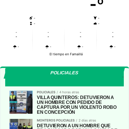
-º
-
-
-
-
-
-
-
-
-
-
-
-
-
-
-
-
El tiempo en Famaillá
POLICIALES
POLICIALES
4 horas atras
VILLA QUINTEROS: DETUVIERON A
UN HOMBRE CON PEDIDO DE
CAPTURA POR UN VIOLENTO ROBO
EN CONCEPCIÓN
MONTEROS POLICIALES
2 días atras
DETUVIERON A UN HOMBRE QUE