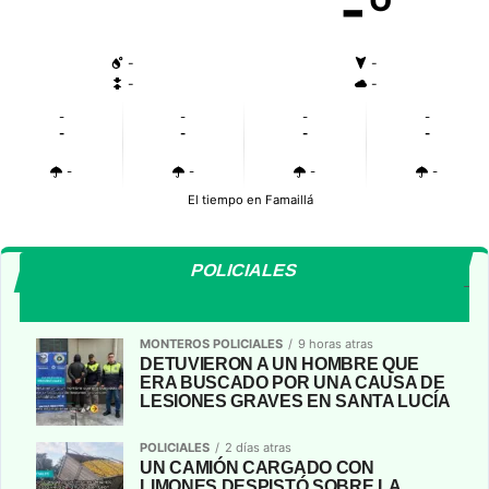
-º
-
-
-
-
-
-
-
-
-
-
-
-
-
-
-
-
El tiempo en Famaillá
POLICIALES
MONTEROS POLICIALES
9 horas atras
DETUVIERON A UN HOMBRE QUE
ERA BUSCADO POR UNA CAUSA DE
LESIONES GRAVES EN SANTA LUCÍA
POLICIALES
2 días atras
UN CAMIÓN CARGADO CON
LIMONES DESPISTÓ SOBRE LA