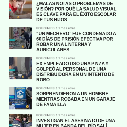
¿MALAS NOTAS O PROBLEMAS DE
VISIÓN? POR QUÉ LA SALUD VISUAL
ES CLAVE PARA EL ÉXITO ESCOLAR
DE TUS HIJOS
POLICIALES
1 mes atras
“UN MECHERO” FUE CONDENADO A
60 DÍAS DE PRISIÓN EFECTIVA POR
ROBAR UNA LINTERNA Y
AURICULARES
POLICIALES
1 mes atras
EX EMPLEADO USÓ UNA PINZA Y
GOLPEÓ AL PERSONAL DE UNA
DISTRIBUIDORA EN UN INTENTO DE
ROBO
POLICIALES
1 mes atras
SORPRENDIERON A UN HOMBRE
MIENTRAS ROBABA EN UN GARAJE
DE FAMAILLÁ
POLICIALES
1 mes atras
INVESTIGAN EL ASESINATO DE UNA
MUJER EN BANDA DEL RÍO SALÍ